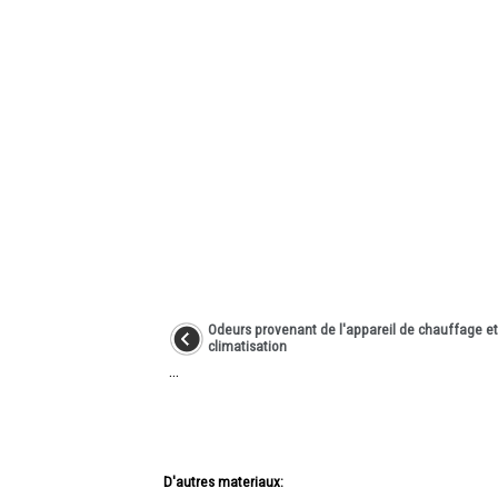
Odeurs provenant de l'appareil de chauffage et
climatisation
...
D'autres materiaux: