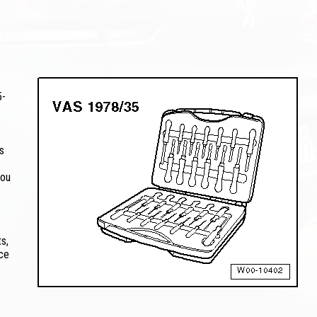
5-
s
 ou
s,
ice