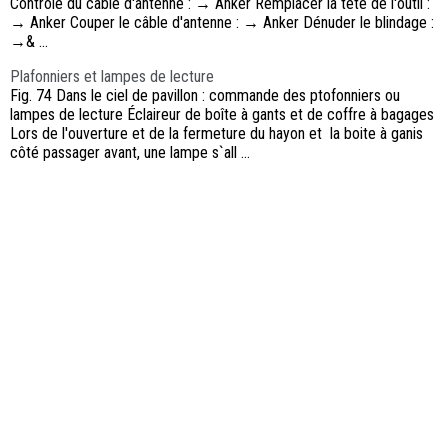
Contrôle du câble d'antenne : → Anker Remplacer la tête de l'outil :
→ Anker Couper le câble d'antenne : → Anker Dénuder le blindage :
→& ...
Plafonniers et lampes de lecture
Fig. 74 Dans le ciel de pavillon : commande des ptofonniers ou
lampes de lecture Éclaireur de boîte à gants et de coffre à bagages
Lors de l'ouverture et de la fermeture du hayon et la boite à ganis
côté passager avant, une lampe s`all ...