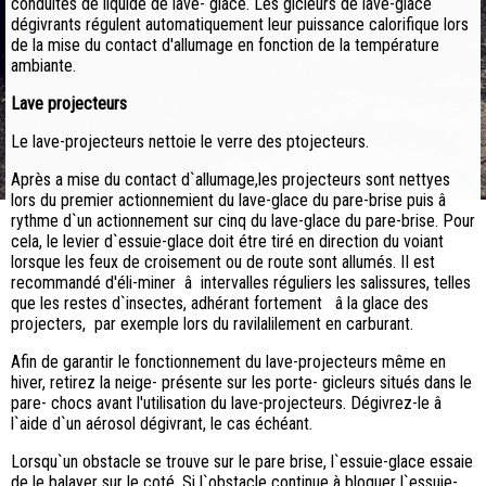
conduites de liquide de lave- glace. Les gicleurs de lave-glace
dégivrants régulent automatiquement leur puissance calorifique lors
de la mise du contact d'allumage en fonction de la température
ambiante.
Lave projecteurs
Le lave-projecteurs nettoie le verre des ptojecteurs.
Après a mise du contact d`allumage,les projecteurs sont nettyes
lors du premier actionnemient du lave-glace du pare-brise puis â
rythme d`un actionnement sur cinq du lave-glace du pare-brise. Pour
cela, le levier d`essuie-glace doit étre tiré en direction du voiant
lorsque les feux de croisement ou de route sont allumés. II est
recommandé d'éli-miner â intervalles réguliers les salissures, telles
que les restes d`insectes, adhérant fortement â la glace des
projecters, par exemple lors du ravilalilement en carburant.
Afin de garantir le fonctionnement du lave-projecteurs même en
hiver, retirez la neige- présente sur les porte- gicleurs situés dans le
pare- chocs avant l'utilisation du lave-projecteurs. Dégivrez-le â
l`aide d`un aérosol dégivrant, le cas échéant.
Lorsqu`un obstacle se trouve sur le pare brise, l`essuie-glace essaie
de le balayer sur le coté. Si l`obstacle continue à bloquer l`essuie-