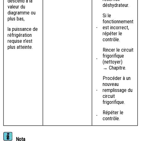
descend à la
déshydrateur.
valeur du
diagramme ou
Si le
plus bas,
fonctionnement
-
est incorrect,
la puissance de
répéter le
réfrigération
contrôle.
requise n'est
plus atteinte.
Rincer le circuit
frigorifique
-
(nettoyer)
→ Chapitre.
Procéder à un
nouveau
-
remplissage du
circuit
frigorifique.
Répéter le
-
contrôle.
Nota