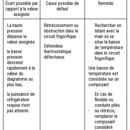
Écart possible par
Cause possible de
Remède
rapport à la valeur
défaut
assignée
La haute
Rétrécissement ou
Rechercher en
pression
obstruction dans le
tâtant avec la
dépasse la
circuit frigorifique.
main où se
valeur assignée.
-
situe la baisse
Détendeur
de température
la basse
thermostatique
dans le circuit
pression
défectueux
frigorifique.
descend
rapidement à la
Une baisse de
valeur du
température est
diagramme ou
constatée sur un
plus bas,
composant :
la puissance de
En cas de
réfrigération
flexible ou
requise n'est
conduite pliés
pas atteinte.
-
ou rétrécis,
remplacer le
composant
considéré.