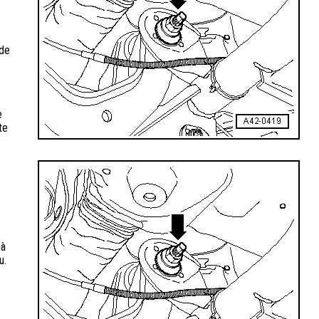
 de
e
te
 à
u.