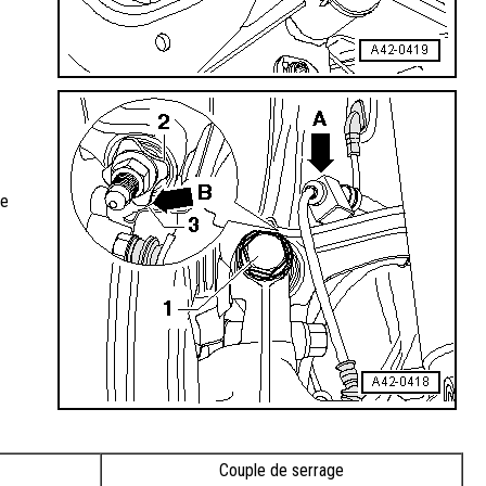
re
Couple de serrage