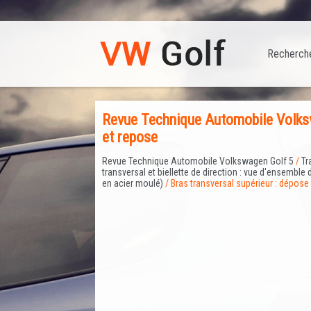
Recherch
Revue Technique Automobile Volksw
et repose
Revue Technique Automobile Volkswagen Golf 5
/
Tr
transversal et biellette de direction : vue d'ensembl
en acier moulé)
/ Bras transversal supérieur : dépose