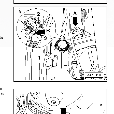
du
on
 au