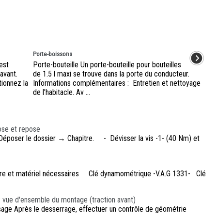
Porte-boissons
 est
Porte-bouteille Un porte-bouteille pour bouteilles
avant.
de 1.5 l maxi se trouve dans la porte du conducteur.
tionnez la
Informations complémentaires : Entretien et nettoyage
de l'habitacle. Av ...
ose et repose
époser le dossier → Chapitre. - Dévisser la vis -1- (40 Nm) et
esure et matériel nécessaires Clé dynamométrique -V.A.G 1331- Clé
n : vue d'ensemble du montage (traction avant)
ssage Après le desserrage, effectuer un contrôle de géométrie