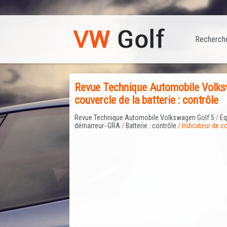
Recherch
Revue Technique Automobile Volkswa
couvercle de la batterie : contrôle
Revue Technique Automobile Volkswagen Golf 5
/
Eq
démarreur- GRA
/
Batterie : contrôle
/ Indicateur de co